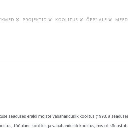
IIKMED
PROJEKTID
KOOLITUS
ÕPPIJALE
MEED
ituse seaduses eraldi mõiste vabahariduslik koolitus (1993. a seaduse
litus, tööalane koolitus ja vabahariduslik koolitus, mis oli sõnastat