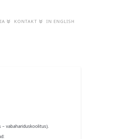
IA
KONTAKT
IN ENGLISH
s – vabahariduskoolitus).
ud: