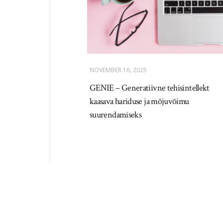
NOVEMBER 16, 2025
GENIE – Generatiivne tehisintellekt
kaasava hariduse ja mõjuvõimu
suurendamiseks