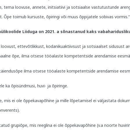
, tema loovuse, annete, initsiatiivi ja sotsiaalse vastutustunde areng
. Õpe toimub kursuste, õpiringi või muus õppijatele sobivas vormis
.“
aülikoolide Liiduga on 2021. a sõnastanud kaks vabaharidusliku
loovust, ettevõtlikkust, kodanikuaktiivsust ja sotsiaalset sidusust ar
maalne õpe, ilma otsese tööalaste kompetentside arendamise eesmär
täiendusõpe ilma otsese tööalaste kompetentside arendamise eesmä
le ka õpisündmusi, huvi- ja õpiringe.
, mis ei ole õppekavapõhine ja mille lõpetamisel ei väljastata dok
onverents).
statud grupiõpe, mis reeglina ei ole õppekavapõhine (v.a noorte huvirin