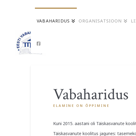
VABAHARIDUS
ORGANISATSIOON
L
Vabaharidus
ELAMINE ON ÕPPIMINE
Kuni 2015. aastani oli Täiskasvanute kool
Täiskasvanute koolitus jagunes: tasemekoo