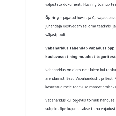
väljastata dokumenti. Huviring toimub tea
Õpiring
– jagatud huvist ja õpivajadusest
juhendaja eestvedamisel oma teadmisi ja o
väljastpoolt.
Vabaharidus tähendab vabadust õppid
kuuluvusest ning muudest teguritest
Vabaharidus on olemuselt laiem kui täiska
arendamist. Eesti Vabaharidusliit ja Eesti
kasutatud meie tegevuse määratlemiseks
Vabaharidus kui tegevus toimub hariduse, k
subjekt, õpe kujundatakse tema vajaduste