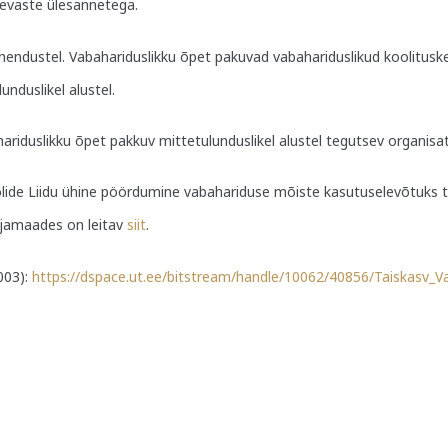
päevaste ülesannetega.
endustel. Vabahariduslikku õpet pakuvad vabahariduslikud koolituske
nduslikel alustel.
ariduslikku õpet pakkuv mittetulunduslikel alustel tegutsev organisa
oolide Liidu ühine pöördumine vabahariduse mõiste kasutuselevõtuks 
hjamaades on leitav
siit
.
003):
https://dspace.ut.ee/bitstream/handle/10062/40856/Taiskasv_V