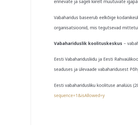
erinevate ja sageli kiirelt muutuvate iga
Vabaharidus baseerub eelkõige kodanikeüh
organisatsioonid, mis tegutsevad mittetulu
Vabahariduslik koolituskeskus
– vabah
Eesti Vabaharidusliidu ja Eesti Rahvaülik
seaduses ja ülevaade vabaharidusest Põ
Eesti vabaharidusliku koolituse analüüs (2
sequence=1&isAllowed=y