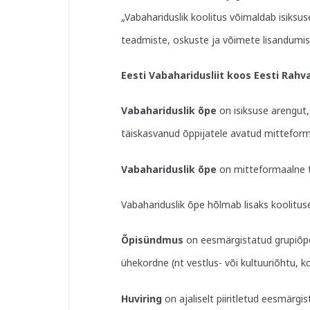
„
Vabahariduslik koolitus võimaldab isiksuse
teadmiste, oskuste ja võimete lisandumist
Eesti Vabaharidusliit koos Eesti Rahv
Vabahariduslik õpe
on isiksuse arengut, 
täiskasvanud õppijatele avatud mittefor
Vabahariduslik õpe
on mitteformaalne 
Vabahariduslik õpe hõlmab lisaks koolituse
Õpisündmus
on eesmärgistatud grupiõpe
ühekordne (nt vestlus- või kultuuriõhtu, k
Huviring
on ajaliselt piiritletud eesmärgi