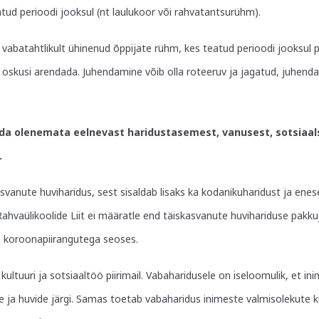
tud perioodi jooksul (nt laulukoor või rahvatantsurühm).
 vabatahtlikult ühinenud õppijate rühm, kes teatud perioodi jooksul 
skusi arendada. Juhendamine võib olla roteeruv ja jagatud, juhendaja
a olenemata eelnevast haridustasemest, vanusest, sotsiaalse
.
svanute huviharidus, sest sisaldab lisaks ka kodanikuharidust ja en
 Rahvaülikoolide Liit ei määratle end täiskasvanute huvihariduse pakk
 koroonapiirangutega seoses.
ultuuri ja sotsiaaltöö piirimail. Vabaharidusele on iseloomulik, et i
 ja huvide järgi. Samas toetab vabaharidus inimeste valmisolekute 