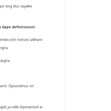
ut ning elus vajalike
 õppe definitsiooni:
endav (või toetav) üldhariv
gita.
rgita.
umenti. Õpisündmus on
gid) ja mille lõpetamisel ei