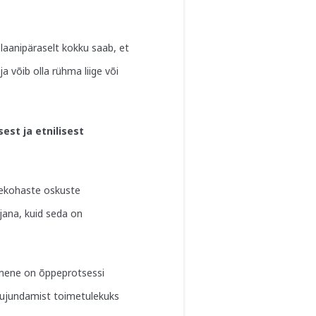
plaanipäraselt kokku saab, et
 võib olla rühma liige või
st ja etnilisest
esekohaste oskuste
ujana, kuid seda on
nimene on õppeprotsessi
kujundamist toimetulekuks