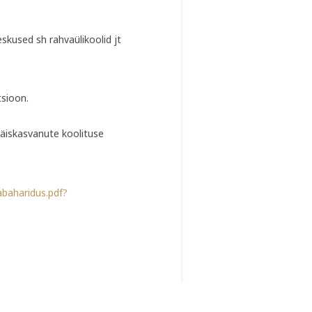
skused sh rahvaülikoolid jt
tsioon.
täiskasvanute koolituse
abaharidus.pdf?