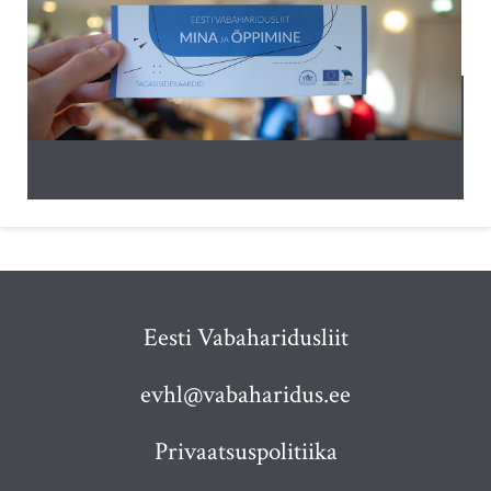
Eesti Vabaharidusliit
evhl@vabaharidus.ee
Privaatsuspolitiika