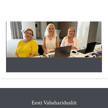
Eesti Vabaharidusliit