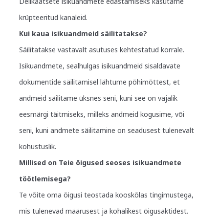
Delikaatsete isikuandmete edastamiseks kasutame
krüpteeritud kanaleid.
Kui kaua isikuandmeid säilitatakse?
Säilitatakse vastavalt asutuses kehtestatud korrale.
Isikuandmete, sealhulgas isikuandmeid sisaldavate
dokumentide säilitamisel lähtume põhimõttest, et
andmeid säilitame üksnes seni, kuni see on vajalik
eesmärgi täitmiseks, milleks andmeid kogusime, või
seni, kuni andmete säilitamine on seadusest tulenevalt
kohustuslik.
Millised on Teie õigused seoses isikuandmete
töötlemisega?
Te võite oma õigusi teostada kooskõlas tingimustega,
mis tulenevad määrusest ja kohalikest õigusaktidest.