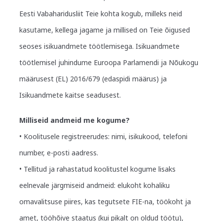
Eesti Vabaharidusliit Teie kohta kogub, milleks neid
kasutame, kellega jagame ja millised on Teie õigused
seoses isikuandmete töötlemisega. Isikuandmete
töötlemisel juhindume Euroopa Parlamendi ja Nõukogu
määrusest (EL) 2016/679 (edaspidi määrus) ja
Isikuandmete kaitse seadusest.
Milliseid andmeid me kogume?
• Koolitusele registreerudes: nimi, isikukood, telefoni
number, e-posti aadress.
• Tellitud ja rahastatud koolitustel kogume lisaks
eelnevale järgmiseid andmeid: elukoht kohaliku
omavalitsuse piires, kas tegutsete FIE-na, töökoht ja
amet, tööhõive staatus (kui pikalt on oldud töötu),