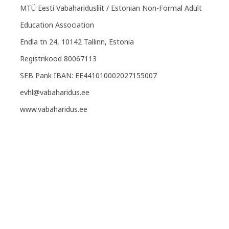
MTÜ Eesti Vabaharidusliit / Estonian Non-Formal Adult
Education Association
Endla tn 24, 10142 Tallinn, Estonia
Registrikood 80067113
SEB Pank IBAN: EE441010002027155007
evhl@vabaharidus.ee
www.vabaharidus.ee