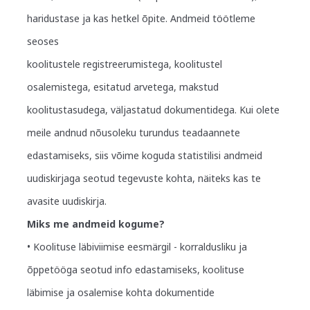
haridustase ja kas hetkel õpite. Andmeid töötleme
seoses
koolitustele registreerumistega, koolitustel
osalemistega, esitatud arvetega, makstud
koolitustasudega, väljastatud dokumentidega. Kui olete
meile andnud nõusoleku turundus teadaannete
edastamiseks, siis võime koguda statistilisi andmeid
uudiskirjaga seotud tegevuste kohta, näiteks kas te
avasite uudiskirja.
Miks me andmeid kogume?
• Koolituse läbiviimise eesmärgil - korraldusliku ja
õppetööga seotud info edastamiseks, koolituse
läbimise ja osalemise kohta dokumentide