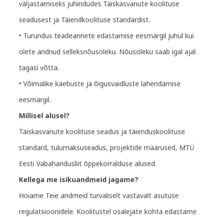
väljastamiseks juhindudes Täiskasvanute koolituse
seadusest ja Täiendkoolituse standardist.
• Turundus teadeannete edastamise eesmärgil juhul kui
olete andnud selleksnõusoleku. Nõusoleku saab igal ajal
tagasi võtta.
• Võimalike kaebuste ja õigusvaidluste lahendamise
eesmärgil.
Millisel alusel?
Täiskasvanute koolituse seadus ja täienduskoolituse
standard, tulumaksuseadus, projektide määrused, MTÜ
Eesti Vabaharidusliit õppekorralduse alused.
Kellega me isikuandmeid jagame?
Hoiame Teie andmeid turvaliselt vastavalt asutuse
regulatsioonidele. Koolitustel osalejate kohta edastame