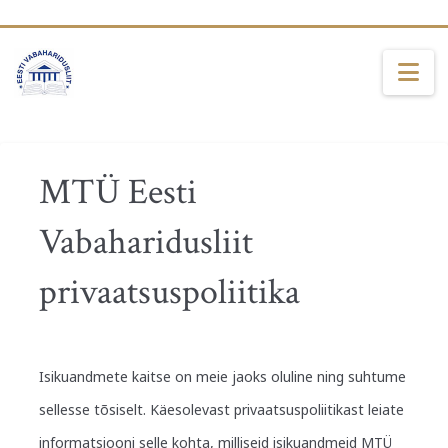
Na
MTÜ Eesti
Vabaharidusliit
privaatsuspoliitika
Isikuandmete kaitse on meie jaoks oluline ning suhtume
sellesse tõsiselt. Käesolevast privaatsuspoliitikast leiate
informatsiooni selle kohta, milliseid isikuandmeid MTÜ