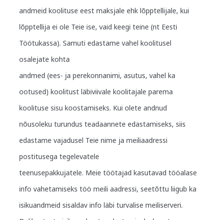
andmeid koolituse eest maksjale ehk lõpptellijale, kui
lõpptellija ei ole Teie ise, vaid keegi teine (nt Eesti
Töötukassa). Samuti edastame vahel koolitusel
osalejate kohta
andmed (ees- ja perekonnanimi, asutus, vahel ka
ootused) koolitust läbiviivale koolitajale parema
koolituse sisu koostamiseks. Kui olete andnud
nõusoleku turundus teadaannete edastamiseks, siis
edastame vajadusel Teie nime ja meiliaadressi
postitusega tegelevatele
teenusepakkujatele. Meie töötajad kasutavad tööalase
info vahetamiseks töö meili aadressi, seetõttu liigub ka
isikuandmeid sisaldav info läbi turvalise meiliserveri.