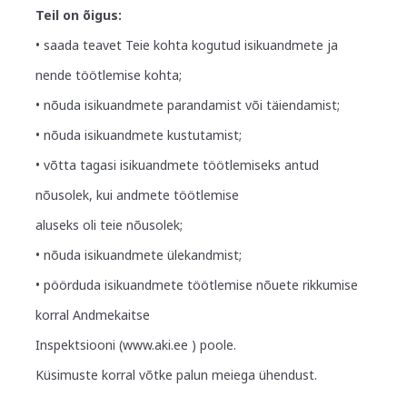
Teil on õigus:
• saada teavet Teie kohta kogutud isikuandmete ja
nende töötlemise kohta;
• nõuda isikuandmete parandamist või täiendamist;
• nõuda isikuandmete kustutamist;
• võtta tagasi isikuandmete töötlemiseks antud
nõusolek, kui andmete töötlemise
aluseks oli teie nõusolek;
• nõuda isikuandmete ülekandmist;
• pöörduda isikuandmete töötlemise nõuete rikkumise
korral Andmekaitse
Inspektsiooni (www.aki.ee ) poole.
Küsimuste korral võtke palun meiega ühendust.