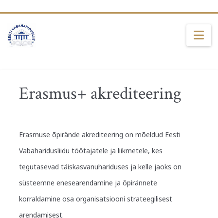
Na
Erasmus+ akrediteering
Erasmuse õpirände akrediteering on mõeldud Eesti
Vabaharidusliidu töötajatele ja liikmetele, kes
tegutasevad täiskasvanuhariduses ja kelle jaoks on
süsteemne enesearendamine ja õpirännete
korraldamine osa organisatsiooni strateegilisest
arendamisest.