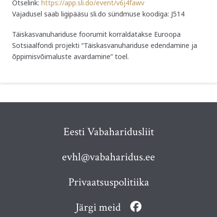
Otselink:
https://app.sli.do/event/v6j4fawv
Vajadusel saab ligipääsu sli.do sündmuse koodiga: J514
Täiskasvanuhariduse foorumit korraldatakse Euroopa
Sotsiaalfondi projekti “Täiskasvanuhariduse edendamine ja
õppimisvõimaluste avardamine” toel.
Eesti Vabaharidusliit
evhl@vabaharidus.ee
Privaatsuspolitiika
Järgi meid