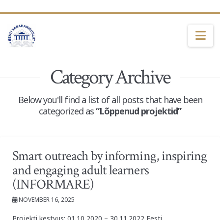
Na
Category Archive
Below you'll find a list of all posts that have been
categorized as
“Lõppenud projektid”
Smart outreach by informing, inspiring
and engaging adult learners
(INFORMARE)
NOVEMBER 16, 2025
Projekti kestvus: 01.10 2020 – 30.11.2022 Eesti