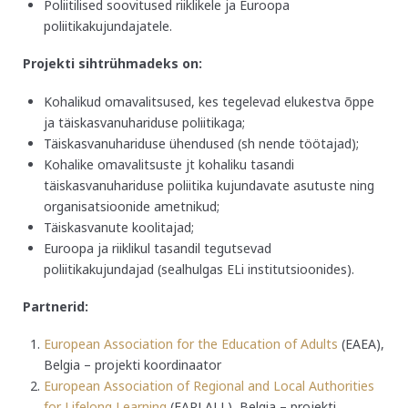
Poliitilised soovitused riiklikele ja Euroopa
poliitikakujundajatele.
Projekti sihtrühmadeks on:
Kohalikud omavalitsused, kes tegelevad elukestva õppe
ja täiskasvanuhariduse poliitikaga;
Täiskasvanuhariduse ühendused (sh nende töötajad);
Kohalike omavalitsuste jt kohaliku tasandi
täiskasvanuhariduse poliitika kujundavate asutuste ning
organisatsioonide ametnikud;
Täiskasvanute koolitajad;
Euroopa ja riiklikul tasandil tegutsevad
poliitikakujundajad (sealhulgas ELi institutsioonides).
Partnerid:
European Association for the Education of Adults
(EAEA),
Belgia – projekti koordinaator
European Association of Regional and Local Authorities
for Lifelong Learning
(EARLALL), Belgia – projekti