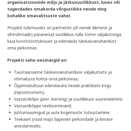
organisatsioonide mõju ja jätkusuutlikkust, luues või
tugevdades omakorda võrgustikke nende ning
kohalike omavalitsuste vahel.
Projekti tulemuseks on partnerite (sh nende liikmete ja
sihtrühmade) paranenud suutlikkus tulla toime väljakutsega,
luua koostööstruktuure ja edendada täiskasvanuharidust
oma piirkonnas.
Projekti vahe-eesmärgid on:
Taustaaruanne täiskasvanuhariduse väljakutsete ja
võimaluste kohta oma piirkonnas;
Õppimiskultuuri edendavate heade praktikate kogu
(repositoorium);
Vastastikõpe (
peer learning)
ja suutlikkuse suurendamine;
Vastastikõppe veebiseminarid;
Juhtumiuuringud ja uute kogemuste tutvustamine;
Teekaart (
road map
) õppivate piirkondade ja linnase
arendamiseks;