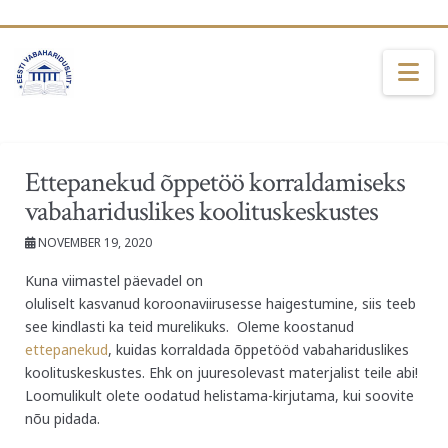
Na
Ettepanekud õppetöö korraldamiseks
vabahariduslikes koolituskeskustes
NOVEMBER 19, 2020
Kuna viimastel päevadel on
oluliselt kasvanud koroonaviirusesse haigestumine, siis teeb
see kindlasti ka teid murelikuks. Oleme koostanud
ettepanekud
, kuidas korraldada õppetööd vabahariduslikes
koolituskeskustes. Ehk on juuresolevast materjalist teile abi!
Loomulikult olete oodatud helistama-kirjutama, kui soovite
nõu pidada.