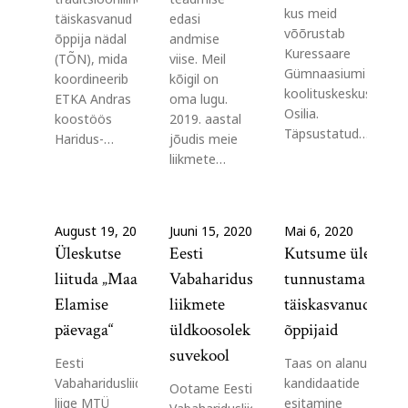
kus meid
täiskasvanud
edasi
võõrustab
õppija nädal
andmise
Kuressaare
(TÕN), mida
viise. Meil
Gümnaasiumi
koordineerib
kõigil on
koolituskeskus
ETKA Andras
oma lugu.
Osilia.
koostöös
2019. aastal
Täpsustatud…
Haridus-…
jõudis meie
liikmete…
August 19, 2020
Juuni 15, 2020
Mai 6, 2020
Üleskutse
Eesti
Kutsume üles
liituda „Maal
Vabaharidusliidu
tunnustama
Elamise
liikmete
täiskasvanud
päevaga“
üldkoosolek ja
õppijaid
suvekool
Eesti
Taas on alanud
Vabaharidusliidu
kandidaatide
Ootame Eesti
liige MTÜ
esitamine