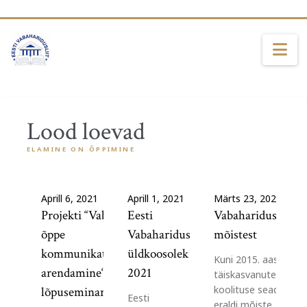
Na
Lood loevad
ELAMINE ON ÕPPIMINE
Aprill 6, 2021
Aprill 1, 2021
Märts 23, 2021
Projekti “Vabaharidusliku
Eesti
Vabahariduse
õppe
Vabaharidusliidu
mõistest
kommunikatsioonitegevuste
üldkoosolek
Kuni 2015. aastani ol
arendamine“ virtuaalne
2021
täiskasvanute
koolituse seaduses
lõpuseminar toimub 16.04
Eesti
eraldi mõiste