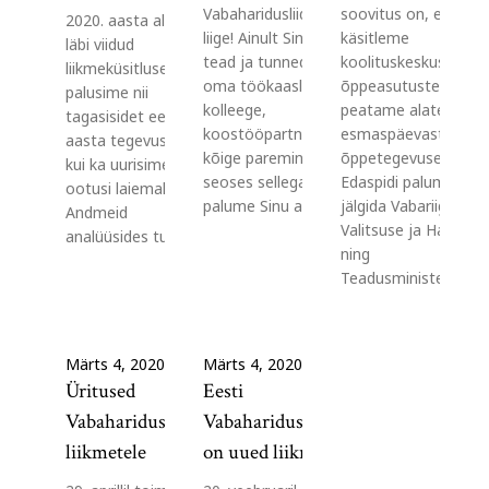
Vabaharidusliidu
soovitus on, et
2020. aasta alguse
liige! Ainult Sina
käsitleme
läbi viidud
tead ja tunned
koolituskeskuseid
liikmeküsitluses
oma töökaaslasi,
õppeasutustena ja
palusime nii
kolleege,
peatame alates
tagasisidet eelmise
koostööpartnereid
esmaspäevast
aasta tegevustele,
kõige paremini. Ja
õppetegevuse.
kui ka uurisime
seoses sellega
Edaspidi palume
ootusi laiemalt.
palume Sinu abi.…
jälgida Vabariigi
Andmeid
Valitsuse ja Haridus-
analüüsides tuleb…
ning
Teadusministeerium
Märts 4, 2020
Märts 4, 2020
Üritused
Eesti
Vabaharidusliidu
Vabaharidusliidul
liikmetele
on uued liikmed