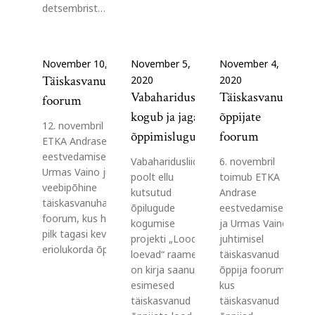
detsembrist…
November 10, 2020
November 5,
November 4,
Täiskasvanuhariduse
2020
2020
Vabaharidusliit
Täiskasvanud
foorum
kogub ja jagab
õppijate
12. novembril toimub
õppimislugusid
foorum
ETKA Andrase
eestvedamisel ja
Vabaharidusliidu
6. novembril
Urmas Vaino juhtimisel
poolt ellu
toimub ETKA
veebipõhine
kutsutud
Andrase
täiskasvanuhariduse
õpilugude
eestvedamisel
foorum, kus heidetakse
kogumise
ja Urmas Vaino
pilk tagasi kevadisse
projekti „Lood
juhtimisel
eriolukorda õppija,…
loevad“ raames
täiskasvanud
on kirja saanud
õppija foorum,
esimesed
kus
täiskasvanud
täiskasvanud