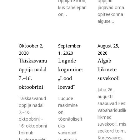
õppijate lood,
õppijad
kus tähelepanu
jagavad oma
on…
õpiteekonna
alguse…
Oktoober 2,
September
August 25,
2020
1, 2020
2020
Täiskasvanud
Lugude
Algab
õppija nädal
kogumine:
liikmete
7.–16.
„Lood
suvekool!
oktoobrini
loevad“
Juba 26.
augustil
Täiskasvanud
Lugude
saabuvad Eesti
õppija nädal
rääkimine
Vabaharidusliidu
7.–16.
on
liikmed
oktoobrini –
tõenäoliselt
suvekooli, mis
16. oktoobrini
üks
seekord toimub
toimub
vanimaid
Kuressaares,
traditsiooniline
teadmise