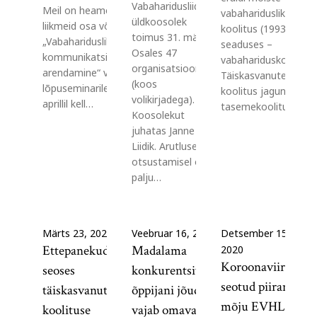
Vabaharidusliidu
Meil on heameel kutsuda kõiki
vabahariduslik
üldkoosolek
liikmeid osa võtma projekti
koolitus (1993. a
toimus 31. märtsil.
„Vabaharidusliku õppe
seaduses –
Osales 47
kommunikatsioonitegevuste
vabahariduskoolitus)
organisatsiooni
arendamine“ virtuaalsele
Täiskasvanute
(koos
lõpuseminarile, mis toimub 16.
koolitus jagunes:
volikirjadega).
aprillil kell…
tasemekoolitus,…
Koosolekut
juhatas Janne
Liidik. Arutlusel ja
otsustamisel oli
palju…
Märts 23, 2021
Veebruar 16, 2021
Detsember 15,
Ettepanekud
Madalama
2020
Koroonaviirusega
seoses
konkurentsivõimega
seotud piirangute
täiskasvanute
õppijani jõudmine
mõju EVHL
koolituse
vajab omavalitsuse