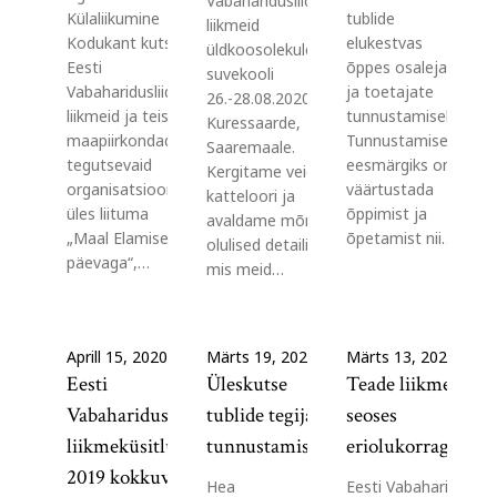
Vabaharidusliidu
Külaliikumine
tublide
liikmeid
Kodukant kutsub
elukestvas
üldkoosolekule ja
Eesti
õppes osalejate
suvekooli
Vabaharidusliidu
ja toetajate
26.-28.08.2020
liikmeid ja teisi
tunnustamiseks.
Kuressaarde,
maapiirkondades
Tunnustamise
Saaremaale.
tegutsevaid
eesmärgiks on
Kergitame veidi
organisatsioone
väärtustada
katteloori ja
üles liituma
õppimist ja
avaldame mõned
„Maal Elamise
õpetamist nii…
olulised detailid,
päevaga“,…
mis meid…
Aprill 15, 2020
Märts 19, 2020
Märts 13, 2020
Eesti
Üleskutse
Teade liikmetele
Vabaharidusliidu
tublide tegijate
seoses
liikmeküsitluse
tunnustamiseks
eriolukorraga riigi
2019 kokkuvõte
Hea
Eesti Vabaharidusliid