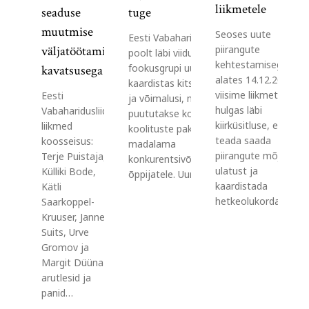
liikmetele
seaduse
tuge
muutmise
Seoses uute
Eesti Vabaharidusliidu
piirangute
väljatöötamise
poolt läbi viidud
kehtestamisega
fookusgrupi uuring
kavatsusega
alates 14.12.2020
kaardistas kitsaskohti
viisime liikmete
Eesti
ja võimalusi, millega
hulgas läbi
Vabaharidusliidu
puututakse kokku
kiirküsitluse, et
liikmed
koolituste pakkumisel
teada saada
koosseisus:
madalama
piirangute mõju
Terje Puistaja,
konkurentsivõimega
ulatust ja
Külliki Bode,
õppijatele. Uuringus…
kaardistada
Kätli
hetkeolukorda…
Saarkoppel-
Kruuser, Janne
Suits, Urve
Gromov ja
Margit Düüna
arutlesid ja
panid…