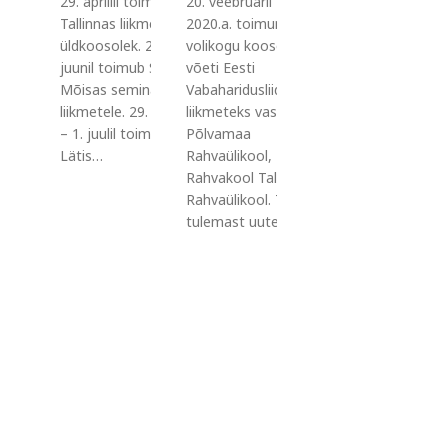
29. aprillil toimub
20. veebruaril
Tallinnas liikmete
2020.a. toimunud
üldkoosolek. 2.
volikogu koosolekul
juunil toimub Saku
võeti Eesti
Mõisas seminar
Vabaharidusliidu
liikmetele. 29. juunil
liikmeteks vastu
– 1. juulil toimub
Põlvamaa
Lätis…
Rahvaülikool, Rapla
Rahvakool Tallinna
Rahvaülikool. Tere
tulemast uutele…