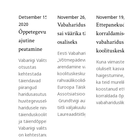
Detsember 15,
November 26, 2020
November 19, 2020
Vabaharidusliidu algatus
Ettepanekud õppe
2020
Õppetegevuse
sai väärika tähelepanu
korraldamiseks
ajutine
osaliseks
vabahariduslikes
peatamine
koolituskeskustes
Eesti Vabaharidusliidu algatus
„Võtmepädevuste
Vabariigi Valitsus
Kuna viimastel päev
arendamine vabahariduslikes
otsustas
oluliselt kasvanud k
koolituskeskustes ja
kehtestada
haigestumine, siis te
rahvaülikoolides“ märgiti ära
täiendavad
ka teid murelikuks.
Euroopa Täiskasvanuhariduse
piirangud
koostanud ettepanek
Assotsiatsioon (EAEA)
haridusasutustele,
korraldada õppetöö
Grundtvigi auhinna laureaadi
huvitegevusele ja –
vabahariduslikes…
tiitli väljakuulutamisel.
haridusele ning
Laureaaditiitliga…
täienduskoolitusele
ja täiendõppele.
Vabariigi valitsus
on kehtestanud 14.