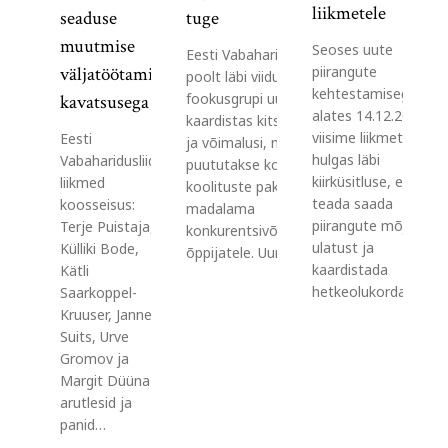
liikmetele
seaduse
tuge
muutmise
Seoses uute
Eesti Vabaharidusliidu
piirangute
väljatöötamise
poolt läbi viidud
kehtestamisega
fookusgrupi uuring
kavatsusega
alates 14.12.2020
kaardistas kitsaskohti
viisime liikmete
Eesti
ja võimalusi, millega
hulgas läbi
Vabaharidusliidu
puututakse kokku
kiirküsitluse, et
liikmed
koolituste pakkumisel
teada saada
koosseisus:
madalama
piirangute mõju
Terje Puistaja,
konkurentsivõimega
ulatust ja
Külliki Bode,
õppijatele. Uuringus…
kaardistada
Kätli
hetkeolukorda…
Saarkoppel-
Kruuser, Janne
Suits, Urve
Gromov ja
Margit Düüna
arutlesid ja
panid…