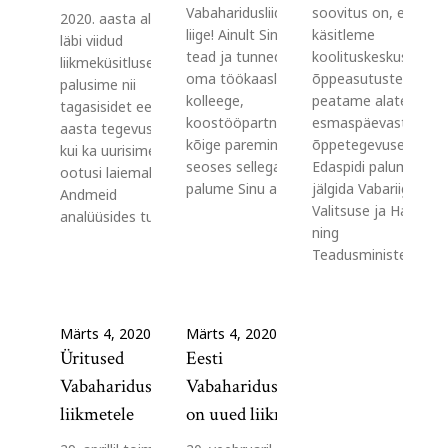
Vabaharidusliidu
soovitus on, et
2020. aasta alguse
liige! Ainult Sina
käsitleme
läbi viidud
tead ja tunned
koolituskeskuseid
liikmeküsitluses
oma töökaaslasi,
õppeasutustena ja
palusime nii
kolleege,
peatame alates
tagasisidet eelmise
koostööpartnereid
esmaspäevast
aasta tegevustele,
kõige paremini. Ja
õppetegevuse.
kui ka uurisime
seoses sellega
Edaspidi palume
ootusi laiemalt.
palume Sinu abi.…
jälgida Vabariigi
Andmeid
Valitsuse ja Haridus-
analüüsides tuleb…
ning
Teadusministeerium
Märts 4, 2020
Märts 4, 2020
Üritused
Eesti
Vabaharidusliidu
Vabaharidusliidul
liikmetele
on uued liikmed