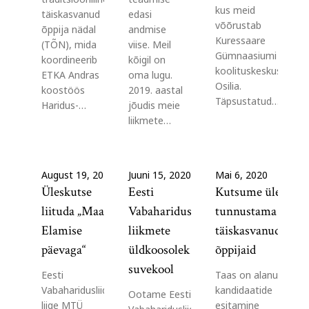
kus meid
täiskasvanud
edasi
võõrustab
õppija nädal
andmise
Kuressaare
(TÕN), mida
viise. Meil
Gümnaasiumi
koordineerib
kõigil on
koolituskeskus
ETKA Andras
oma lugu.
Osilia.
koostöös
2019. aastal
Täpsustatud…
Haridus-…
jõudis meie
liikmete…
August 19, 2020
Juuni 15, 2020
Mai 6, 2020
Üleskutse
Eesti
Kutsume üles
liituda „Maal
Vabaharidusliidu
tunnustama
Elamise
liikmete
täiskasvanud
päevaga“
üldkoosolek ja
õppijaid
suvekool
Eesti
Taas on alanud
Vabaharidusliidu
kandidaatide
Ootame Eesti
liige MTÜ
esitamine