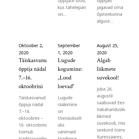
õppijate lood,
õppijad
kus tähelepanu
jagavad oma
on…
õpiteekonna
alguse…
Oktoober 2,
September
August 25,
2020
1, 2020
2020
Täiskasvanud
Lugude
Algab
õppija nädal
kogumine:
liikmete
7.–16.
„Lood
suvekool!
oktoobrini
loevad“
Juba 26.
augustil
Täiskasvanud
Lugude
saabuvad Eesti
õppija nädal
rääkimine
Vabaharidusliidu
7.–16.
on
liikmed
oktoobrini –
tõenäoliselt
suvekooli, mis
16. oktoobrini
üks
seekord toimub
toimub
vanimaid
Kuressaares,
traditsiooniline
teadmise