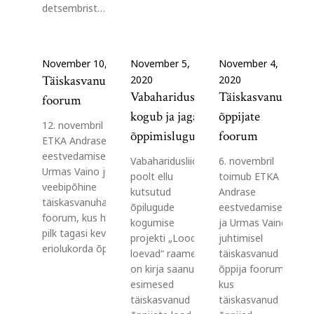
detsembrist…
November 10, 2020
November 5,
November 4,
Täiskasvanuhariduse
2020
2020
Vabaharidusliit
Täiskasvanud
foorum
kogub ja jagab
õppijate
12. novembril toimub
õppimislugusid
foorum
ETKA Andrase
eestvedamisel ja
Vabaharidusliidu
6. novembril
Urmas Vaino juhtimisel
poolt ellu
toimub ETKA
veebipõhine
kutsutud
Andrase
täiskasvanuhariduse
õpilugude
eestvedamisel
foorum, kus heidetakse
kogumise
ja Urmas Vaino
pilk tagasi kevadisse
projekti „Lood
juhtimisel
eriolukorda õppija,…
loevad“ raames
täiskasvanud
on kirja saanud
õppija foorum,
esimesed
kus
täiskasvanud
täiskasvanud