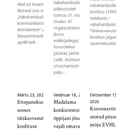
Vabaharidusliidu
Meil on heameel kutsuda kõiki
vabahariduslik
üldkoosolek
liikmeid osa võtma projekti
koolitus (1993. a
toimus 31. märtsil.
„Vabaharidusliku õppe
seaduses –
Osales 47
kommunikatsioonitegevuste
vabahariduskoolitus)
organisatsiooni
arendamine“ virtuaalsele
Täiskasvanute
(koos
lõpuseminarile, mis toimub 16.
koolitus jagunes:
volikirjadega).
aprillil kell…
tasemekoolitus,…
Koosolekut
juhatas Janne
Liidik. Arutlusel ja
otsustamisel oli
palju…
Märts 23, 2021
Veebruar 16, 2021
Detsember 15,
Ettepanekud
Madalama
2020
Koroonaviirusega
seoses
konkurentsivõimega
seotud piirangute
täiskasvanute
õppijani jõudmine
mõju EVHL
koolituse
vajab omavalitsuse