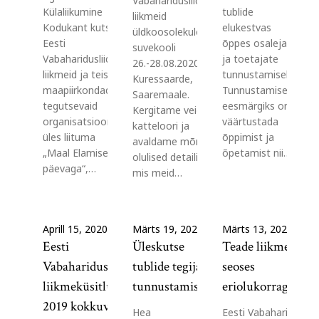
Vabaharidusliidu
Külaliikumine
tublide
liikmeid
Kodukant kutsub
elukestvas
üldkoosolekule ja
Eesti
õppes osalejate
suvekooli
Vabaharidusliidu
ja toetajate
26.-28.08.2020
liikmeid ja teisi
tunnustamiseks.
Kuressaarde,
maapiirkondades
Tunnustamise
Saaremaale.
tegutsevaid
eesmärgiks on
Kergitame veidi
organisatsioone
väärtustada
katteloori ja
üles liituma
õppimist ja
avaldame mõned
„Maal Elamise
õpetamist nii…
olulised detailid,
päevaga“,…
mis meid…
Aprill 15, 2020
Märts 19, 2020
Märts 13, 2020
Eesti
Üleskutse
Teade liikmetele
Vabaharidusliidu
tublide tegijate
seoses
liikmeküsitluse
tunnustamiseks
eriolukorraga riigi
2019 kokkuvõte
Hea
Eesti Vabaharidusliid