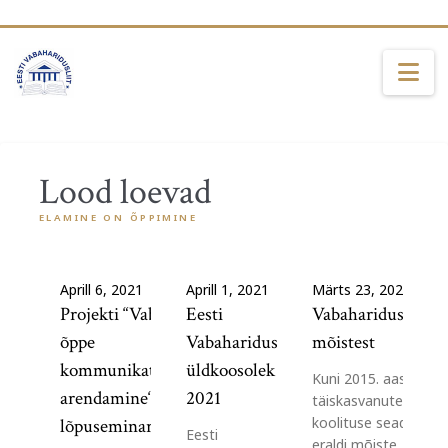
Na
Lood loevad
ELAMINE ON ÕPPIMINE
Aprill 6, 2021
Aprill 1, 2021
Märts 23, 2021
Projekti “Vabaharidusliku
Eesti
Vabahariduse
õppe
Vabaharidusliidu
mõistest
kommunikatsioonitegevuste
üldkoosolek
Kuni 2015. aastani ol
arendamine“ virtuaalne
2021
täiskasvanute
koolituse seaduses
lõpuseminar toimub 16.04
Eesti
eraldi mõiste