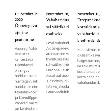
Detsember 15,
November 26, 2020
November 19, 2020
Vabaharidusliidu algatus
Ettepanekud õppe
2020
Õppetegevuse
sai väärika tähelepanu
korraldamiseks
ajutine
osaliseks
vabahariduslikes
peatamine
koolituskeskustes
Eesti Vabaharidusliidu algatus
„Võtmepädevuste
Vabariigi Valitsus
Kuna viimastel päev
arendamine vabahariduslikes
otsustas
oluliselt kasvanud k
koolituskeskustes ja
kehtestada
haigestumine, siis te
rahvaülikoolides“ märgiti ära
täiendavad
ka teid murelikuks.
Euroopa Täiskasvanuhariduse
piirangud
koostanud ettepanek
Assotsiatsioon (EAEA)
haridusasutustele,
korraldada õppetöö
Grundtvigi auhinna laureaadi
huvitegevusele ja –
vabahariduslikes…
tiitli väljakuulutamisel.
haridusele ning
Laureaaditiitliga…
täienduskoolitusele
ja täiendõppele.
Vabariigi valitsus
on kehtestanud 14.