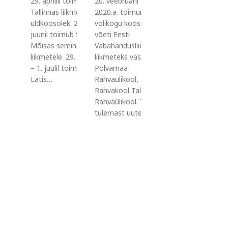
29. aprillil toimub
20. veebruaril
Tallinnas liikmete
2020.a. toimunud
üldkoosolek. 2.
volikogu koosolekul
juunil toimub Saku
võeti Eesti
Mõisas seminar
Vabaharidusliidu
liikmetele. 29. juunil
liikmeteks vastu
– 1. juulil toimub
Põlvamaa
Lätis…
Rahvaülikool, Rapla
Rahvakool Tallinna
Rahvaülikool. Tere
tulemast uutele…